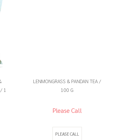
&
LENMONGRASS & PANDAN TEA /
LENMO
/ 1
100 G
Please Call
PLEASE CALL