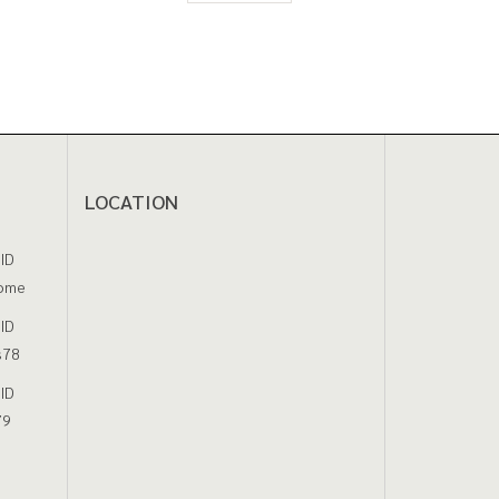
LOCATION
 ID
ome
 ID
s78
 ID
79