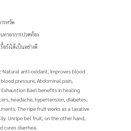
การหวัด
รรเทาอาการปวดท้อง
ื้อรังได้เป็นอย่างดี
 Natural anti-oxidant, improves blood
h blood pressure, Abdominal pain,
Exhaustion Bael benefits in healing
lcers, headache, hypertension, diabetes,
ments. The ripe fruit works as a laxative
ily. Unripe bel fruit, on the other hand,
d cures diarrhea.