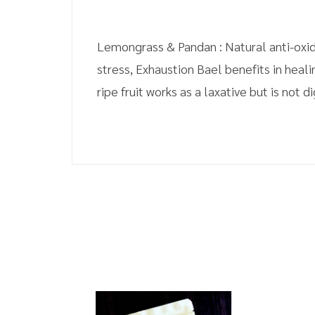
Lemongrass & Pandan : Natural anti-oxid
stress, Exhaustion Bael benefits in heal
ripe fruit works as a laxative but is not 
Bael, Lemongrass & Pandan 100 %
- Preheat the pot or cup
- Use one tea bag per cup even in a pot
- Pour fresh boiling water into the cup and 
- Brew for 3-5 minutes.
- Remove bag and serve as preferred.