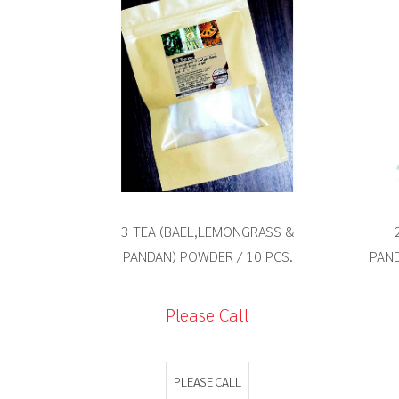
- Add sugar or honey if desired
1. นำถุงชา 3 in 1 ใส่แก้ว / กาน้้ำร้อน
2. เทน้ำร้อนใส่แก้ว / กาน้ำ
3. ถ้าต้องการเย็นก็ใส่น้ำแข็ง/ เติมน้ำผึ้งเพิ่ม
3 TEA (BAEL,LEMONGRASS &
PANDAN) POWDER / 10 PCS.
PAND
Please Call
PLEASE CALL