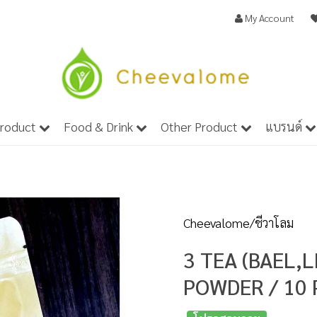
My Account
Product
Food & Drink
Other Product
แบรนด์
Cheevalome/ชีวาโลม
3 TEA (BAEL,
POWDER / 10 