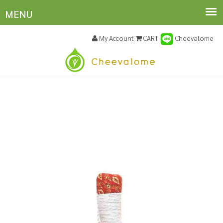
My Account
CART
Cheevalome