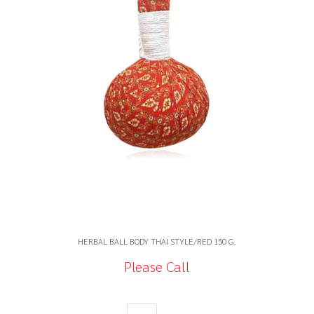
2. When removing the ball from the steamer or
microwave use a thick
hand towel.
3. Before applying the ball to the body test it
on your inner arm.
4. Apply it to the body in a gentle pressing
circular and rolling movement.
5. After use the ball should be left to dry and
placed in a plastic container
HERBAL BALL BODY THAI STYLE/RED 150 G.
and kept in the fridge.
Please Call