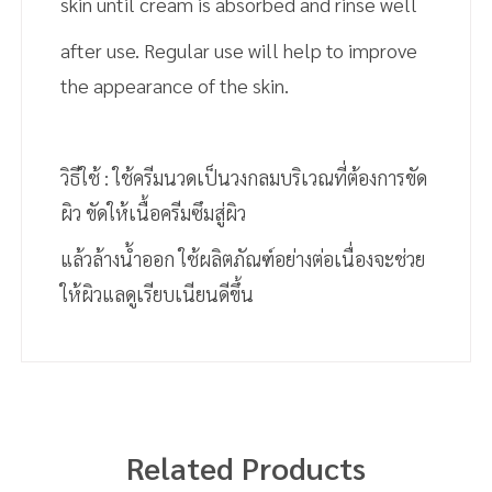
skin until cream is absorbed and rinse well
after use. Regular use will help to improve
the appearance of the skin.
วิธีใช้ : ใช้ครีมนวดเป็นวงกลมบริเวณที่ต้องการขัด
ผิว ขัดให้เนื้อครีมซึมสู่ผิว
แล้วล้างน้ำออก ใช้ผลิตภัณฑ์อย่างต่อเนื่องจะช่วย
ให้ผิวแลดูเรียบเนียนดีขึ้น
Ingredient/ส่วนประกอบ : Water, Stearic Acid,
The aromatic scent of lavender works to
Cetyl Alcohol, Paraffinum Liquidum, Glycerine,
relieve and diminish the effects of fever,
Isopropyl
Related Products
anxiety, insomnia, acne, muscle aches, eczema,