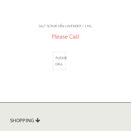
การไหลเวียนของโลหิต ช่วยขจัดเซลล์ผิวที่ตายแล้ว
Propylparaben, CI 15985, CI 16255, CI 42045.
และด้วยเนื้อเชียร์บัตเตอร์ที่นุ่มช่วยให้ผิวขาว
กระจ่างใสเหมาะกับทุกสภาพผิว
SALT SCRUB กลิ่น LAVENDER / 1 KG.
Please Call
PLEASE
CALL
SHOPPING